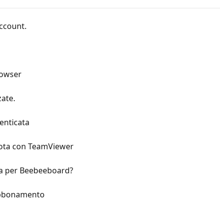
account.
rowser
zate.
enticata
mota con TeamViewer
ema per Beebeeboard?
 abbonamento