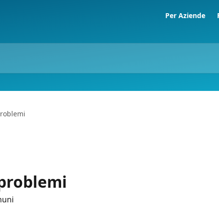
Per Aziende
problemi
 problemi
muni