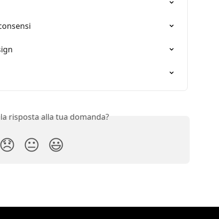
 consensi
sign
 la risposta alla tua domanda?
😞
😐
😃