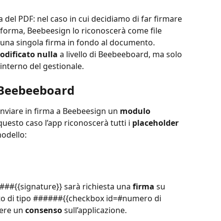
a del PDF: nel caso in cui decidiamo di far firmare 
aforma, Beebeesign lo riconoscerà come file 
una singola firma in fondo al documento.
odificato nulla
 a livello di Beebeeboard, ma solo 
l’interno del gestionale.
 Beebeeboard
inviare in firma a Beebeesign un 
modulo 
 questo caso l’app riconoscerà tutti i 
placeholder
modello:
##{{signature}} sarà richiesta una 
firma
 su 
to di tipo ######{{checkbox id=#numero di 
ere un 
consenso
 sull’applicazione.